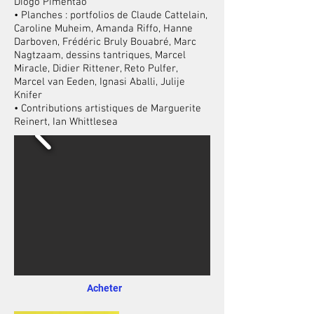
Diogo Pimentão
• Planches : portfolios de Claude Cattelain,
Caroline Muheim,
Amanda Riffo,
Hanne
Darboven,
Frédéric Bruly Bouabré,
Marc
Nagtzaam,
dessins tantriques,
Marcel
Miracle,
Didier Rittener,
Reto Pulfer,
Marcel van Eeden,
Ignasi Aballi,
Julije
Knifer
• Contributions artistiques de Marguerite
Reinert, Ian Whittlesea
Acheter