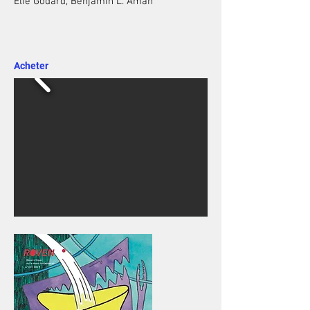
Élie Godard, Benjamin L. Aman
Acheter