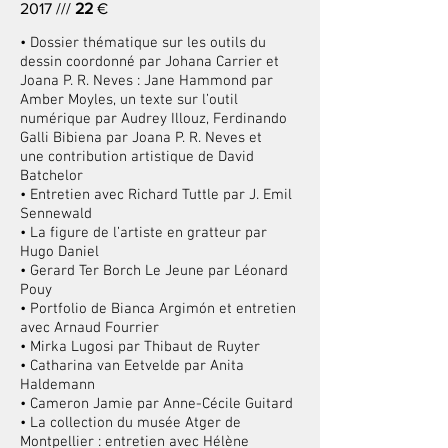
2017 ///
22
€
•
Dossier thématique sur les outils du
dessin coordonné par Johana Carrier et
Joana P. R. Neves : Jane Hammond par
Amber Moyles, un texte sur l’outil
numérique par Audrey Illouz, Ferdinando
Galli Bibiena par Joana P. R. Neves et
une contribution artistique de David
Batchelor
•
Entretien avec Richard Tuttle par J. Emil
Sennewald
• La
figure de l’artiste en gratteur par
Hugo Daniel
•
Gerard Ter Borch Le Jeune par Léonard
Pouy
•
Portfolio de Bianca Argimón et entretien
avec Arnaud Fourrier
•
Mirka Lugosi par Thibaut de Ruyter
•
Catharina van Eetvelde par Anita
Haldemann
•
Cameron Jamie par Anne-Cécile Guitard
• L
a collection du musée Atger de
Montpellier : entretien avec Hélène