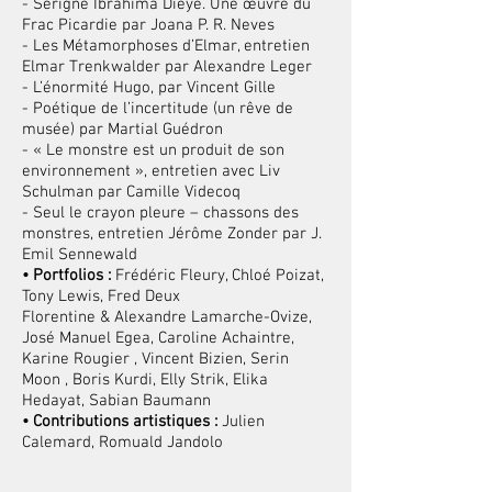
- Serigne Ibrahima Dieye. Une œuvre du
Frac Picardie par Joana P. R. Neves
- Les Métamorphoses d’Elmar, entretien
Elmar Trenkwalder par Alexandre Leger
- L’énormité Hugo, par Vincent Gille
- Poétique de l’incertitude (
un rêve de
musée) par Martial Guédron
- « Le monstre est un produit de son
environnement », entretien avec Liv
Schulman par Camille Videcoq
- Seul le crayon pleure – chassons des
monstres, entretien Jérôme Zonder par J.
Emil Sennewald
• Portfolios :
Frédéric Fleury, Chloé Poizat,
Tony Lewis, Fred Deux
Florentine & Alexandre Lamarche-Ovize,
José Manuel Egea, Caroline Achaintre,
Karine Rougier , Vincent Bizien, Serin
Moon , Boris Kurdi, Elly Strik, Elika
Hedayat, Sabian Baumann
• Contributions artistiques :
Julien
Calemard, Romuald Jandolo